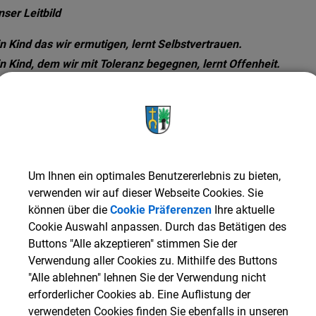
nser Leitbild
in Kind das wir ermutigen, lernt Selbstvertrauen.
in Kind, dem wir mit Toleranz begegnen, lernt Offenheit.
n Kind, das Aufrichtigkeit erlebt, lernt Achtung.
in Kind, dem wir Zuneigung schenken, lernt Freundschaft.
in Kind, dem wir Geborgenheit geben, lernt Vertrauen.
in Kind, das geliebt und umarmt wird, lernt, zu lieben und zu
nsere Einrichtung umfasst
vier Kindergarten- und zwei Krippe
Um Ihnen ein optimales Benutzererlebnis zu bieten,
verwenden wir auf dieser Webseite Cookies. Sie
können über die
Cookie Präferenzen
Ihre aktuelle
ffnungszeiten:
Cookie Auswahl anpassen. Durch das Betätigen des
indergarten: 07.00 bis 15.30 Uhr
Buttons "Alle akzeptieren" stimmen Sie der
inderkrippe: 07.00 bis 14.30 Uhr
Verwendung aller Cookies zu. Mithilfe des Buttons
"Alle ablehnen" lehnen Sie der Verwendung nicht
n unsere Kinderkrippe werden
Kinder ab dem 1. Geburtstag
aufg
erforderlicher Cookies ab. Eine Auflistung der
verwendeten Cookies finden Sie ebenfalls in unseren