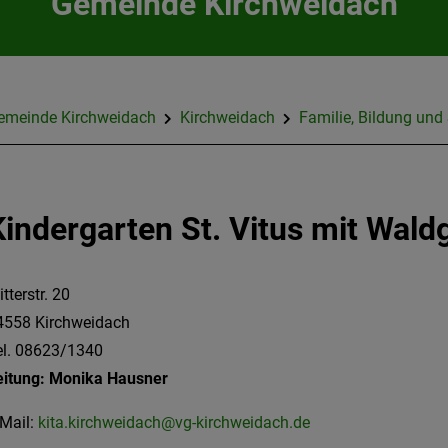
Gemeinde Kirchweidach
emeinde Kirchweidach
Kirchweidach
Familie, Bildung und
Kindergarten St. Vitus mit Wald
tterstr. 20
4558 Kirchweidach
el. 08623/1340
eitung: Monika Hausner
Mail:
kita.kirchweidach@vg-kirchweidach.de