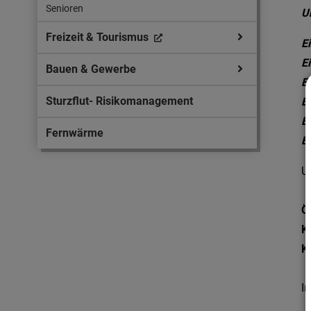
Senioren
U
Freizeit & Tourismus
E
E
Bauen & Gewerbe
Ei
Sturzflut- Risikomanagement
E
E
Fernwärme
E
U
Ö
K
K
I