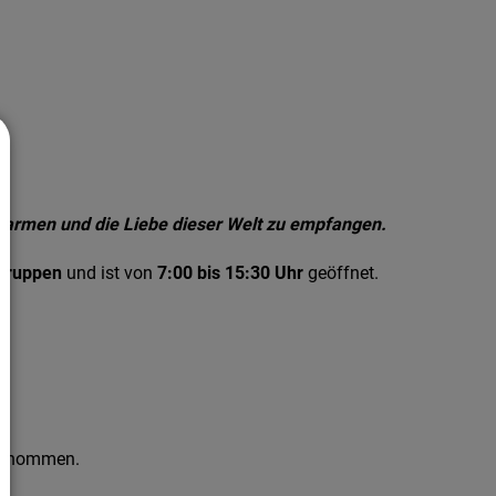
 umarmen und die Liebe dieser Welt zu empfangen.
ngruppen
und ist von
7:00 bis 15:30 Uhr
geöffnet.
enommen.