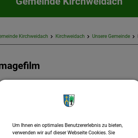
Gemeinde Kirchweidach
emeinde Kirchweidach
Kirchweidach
Unsere Gemeinde
Imagefilm
ir wünschen viel Spaß beim "visuellen" Rundgang durch unsere
Starten Sie den Film hier
Um Ihnen ein optimales Benutzererlebnis zu bieten,
verwenden wir auf dieser Webseite Cookies. Sie