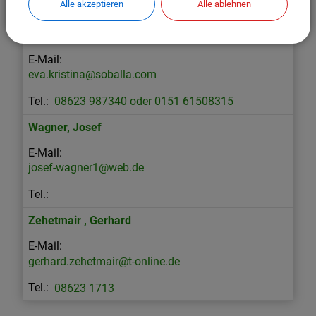
Alle akzeptieren
Alle ablehnen
08623 242
Soballa-Stehr
,
Eva-Kristina
eva.kristina@soballa.com
08623 987340 oder 0151 61508315
Wagner
,
Josef
josef-wagner1@web.de
Zehetmair
,
Gerhard
gerhard.zehetmair@t-online.de
08623 1713