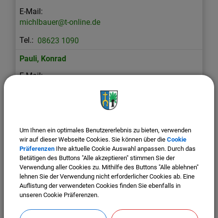
michlbauer@t-online.de
08623 1090
Pauli
,
Konrad
Rottenaicher
,
Xaver
Um Ihnen ein optimales Benutzererlebnis zu bieten, verwenden
wir auf dieser Webseite Cookies. Sie können über die
Cookie
xaverrottenaicher@hotmail.com
Präferenzen
Ihre aktuelle Cookie Auswahl anpassen. Durch das
Betätigen des Buttons "Alle akzeptieren" stimmen Sie der
0171 5622328
Verwendung aller Cookies zu. Mithilfe des Buttons "Alle ablehnen"
Schwarz
,
Florian
lehnen Sie der Verwendung nicht erforderlicher Cookies ab. Eine
Auflistung der verwendeten Cookies finden Sie ebenfalls in
unseren Cookie Präferenzen.
fs1@schwarz-homecompany.de