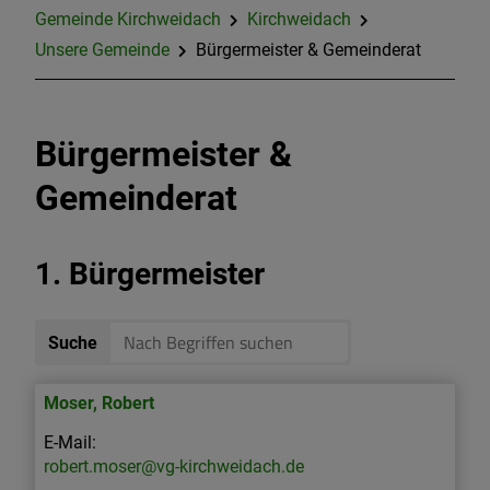
Gemeinde Kirchweidach
Kirchweidach
Familie, Bildung und Soziales
Unsere Gemeinde
Bürgermeister & Gemeinderat
Freizeit & Tourismus
Bürgermeister &
Bauen & Gewerbe
Gemeinderat
Sturzflut- Risikomanagement
1. Bürgermeister
Fernwärme
Suche
Moser
,
Robert
robert.moser@vg-kirchweidach.de