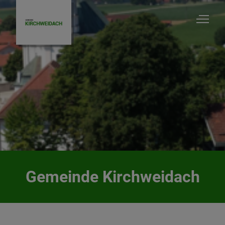
Kirchweidach
Startseite
Unsere Gemeinde
Gemeinde Kirchweidach
Vereine/Verbände/Gruppen
Kirchen & Pfarrämter