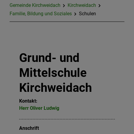
Gemeinde Kirchweidach
Kirchweidach
Familie, Bildung und Soziales
Familie, Bildung und Soziales
Schulen
Freizeit & Tourismus
Bauen & Gewerbe
Grund- und
Sturzflut- Risikomanagement
Mittelschule
Fernwärme
Kirchweidach
Kontakt:
Herr
Oliver
Ludwig
Anschrift